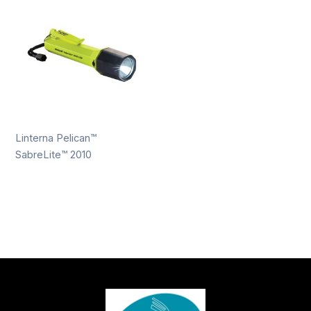
Linterna Pelican™
SabreLite™ 2010