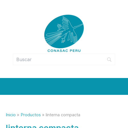
Ir
al
contenido
Inicio
Productos
linterna compacta
linterna compacta