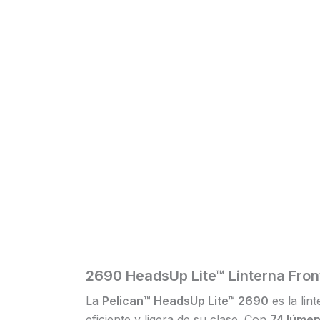
2690 HeadsUp Lite™ Linterna Fron
La
Pelican™ HeadsUp Lite™ 2690
es la lin
eficiente y ligera de su clase. Con
74 lúme