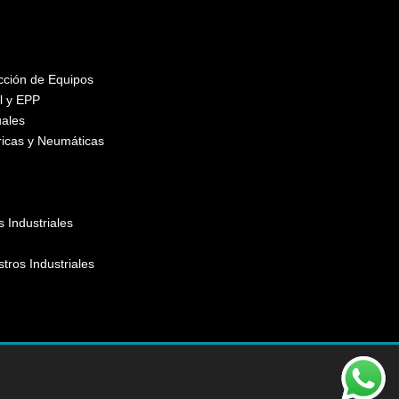
ección de Equipos
l y EPP
ales
ricas y Neumáticas
 Industriales
stros Industriales