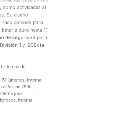
 como actividades al
as. Su diseño
la hace cómoda para
u batería dura hasta
11
ón de seguridad
para
, División 1
y
IECEx ia
,
Linternas de
on 74 lúmenes
,
linterna
eza Pelican 2690
,
linterna para
eligrosos
,
linterna