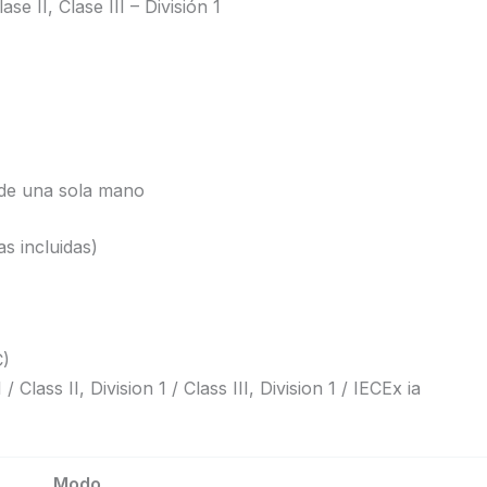
se II, Clase III – División 1
 de una sola mano
as incluidas)
C)
 / Class II, Division 1 / Class III, Division 1 / IECEx ia
Modo