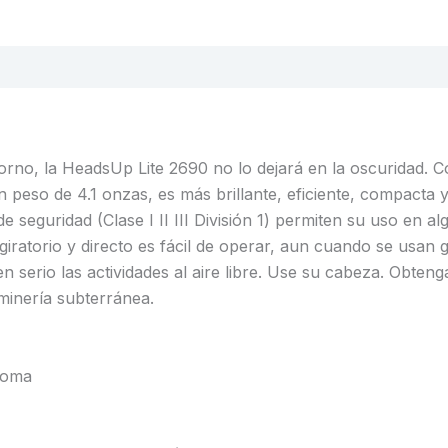
orno, la HeadsUp Lite 2690 no lo dejará en la oscuridad. 
 peso de 4.1 onzas, es más brillante, eficiente, compacta y
seguridad (Clase I II III División 1) permiten su uso en al
s giratorio y directo es fácil de operar, aun cuando se usa
n serio las actividades al aire libre. Use su cabeza. Obten
minería subterránea.
 goma