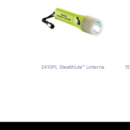
2410PL StealthLite™ Linterna
15