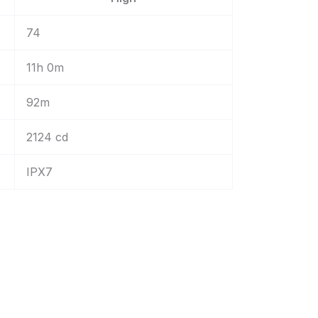
74
11h 0m
92m
2124 cd
IPX7