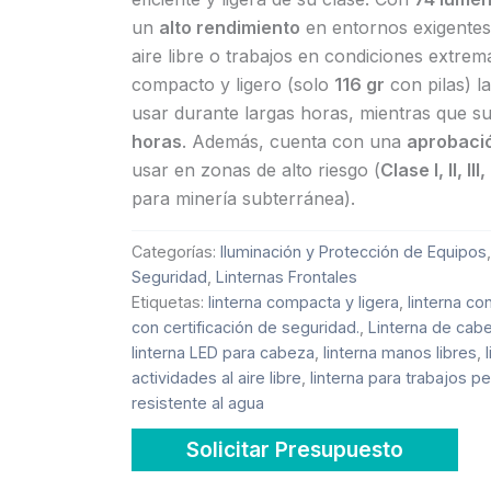
un
alto rendimiento
en entornos exigentes,
aire libre o trabajos en condiciones extrem
compacto y ligero (solo
116 gr
con pilas) 
usar durante largas horas, mientras que s
horas
. Además, cuenta con una
aprobaci
usar en zonas de alto riesgo (
Clase I, II, III
para minería subterránea).
Categorías:
Iluminación y Protección de Equipos
Seguridad
,
Linternas Frontales
Etiquetas:
linterna compacta y ligera
,
linterna c
con certificación de seguridad.
,
Linterna de cab
linterna LED para cabeza
,
linterna manos libres
,
actividades al aire libre
,
linterna para trabajos p
resistente al agua
Solicitar Presupuesto