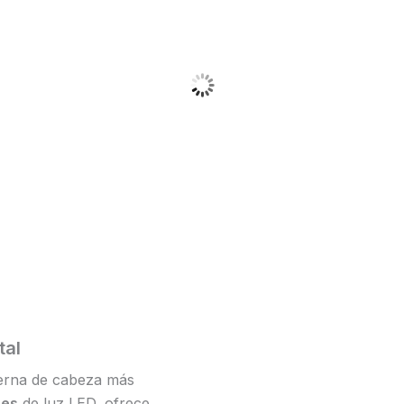
tal
terna de cabeza más
nes
de luz LED, ofrece