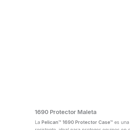
1690 Protector Maleta
La
Pelican™ 1690 Protector Case™
es una 
resistente, ideal para proteger equipos en