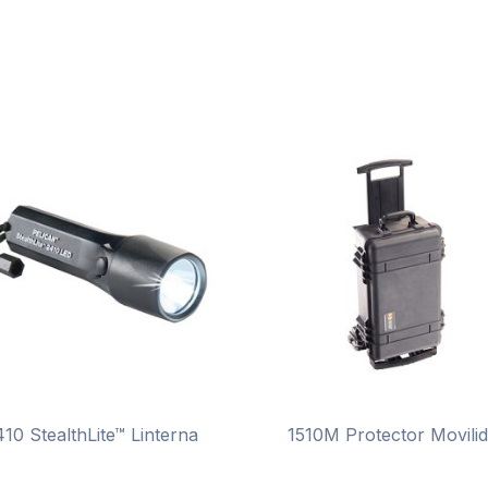
410 StealthLite™ Linterna
1510M Protector Movili