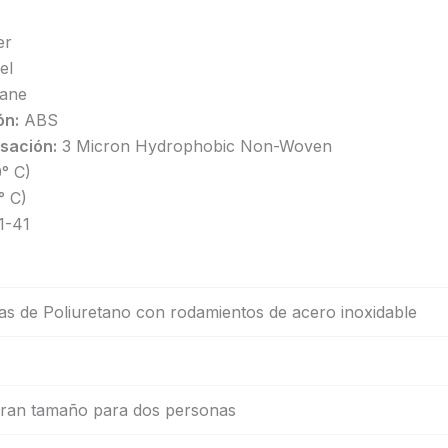
er
el
hane
ón:
ABS
sación:
3 Micron Hydrophobic Non-Woven
° C)
° C)
1-41
s de Poliuretano con rodamientos de acero inoxidable
gran tamaño para dos personas