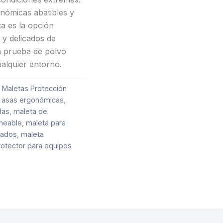
onómicas abatibles y
a es la opción
 y delicados de
a prueba de polvo
alquier entorno.
,
Maletas Protección
 asas ergonómicas
,
das
,
maleta de
meable
,
maleta para
sados
,
maleta
rotector para equipos