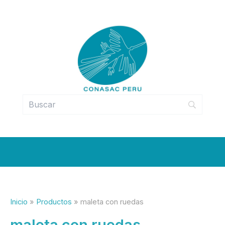
Ir
al
contenido
Inicio
Productos
maleta con ruedas
maleta con ruedas