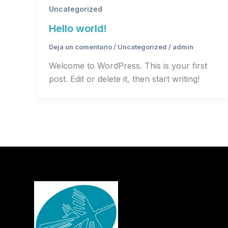
Uncategorized
Hello world!
Deja un comentario
/
Uncategorized
/
admin
Welcome to WordPress. This is your first
post. Edit or delete it, then start writing!