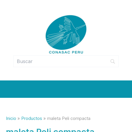
Ir
al
contenido
Inicio
Productos
maleta Peli compacta
maleta Peli compacta