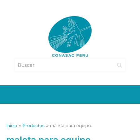
Ir
al
contenido
Inicio
Productos
maleta para equipo
maleta para equipo