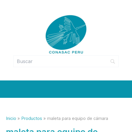
Ir
al
contenido
Inicio
Productos
maleta para equipo de cámara
maleta para equipo de