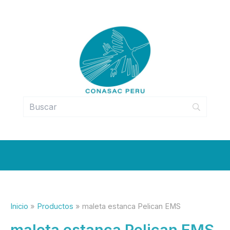
Ir
al
contenido
Inicio
Productos
maleta estanca Pelican EMS
maleta estanca Pelican EMS