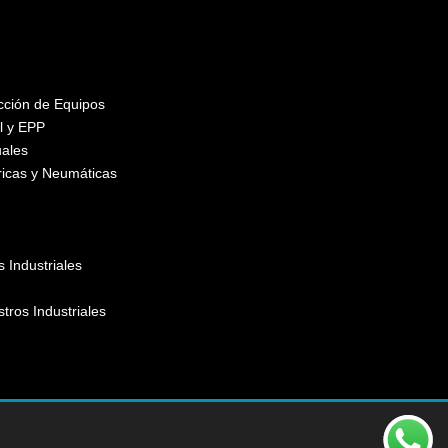
ección de Equipos
l y EPP
ales
ricas y Neumáticas
 Industriales
stros Industriales