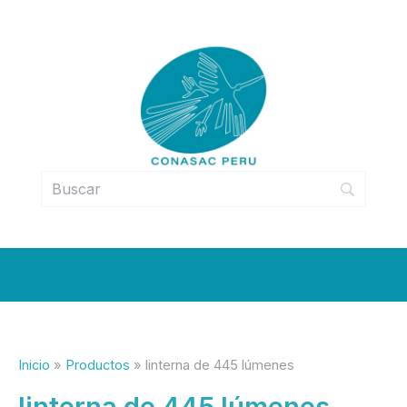
Ir
al
contenido
Inicio
Productos
linterna de 445 lúmenes
linterna de 445 lúmenes