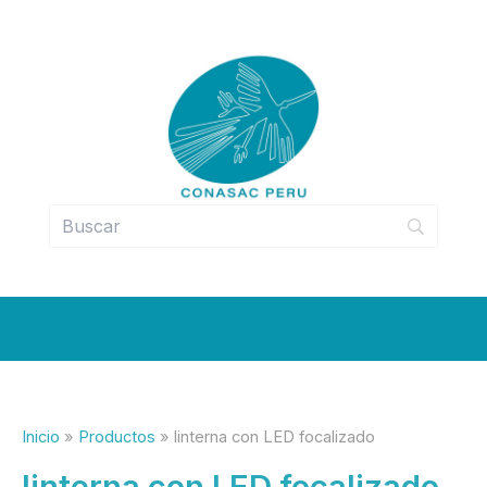
Ir
al
contenido
Inicio
Productos
linterna con LED focalizado
linterna con LED focalizado