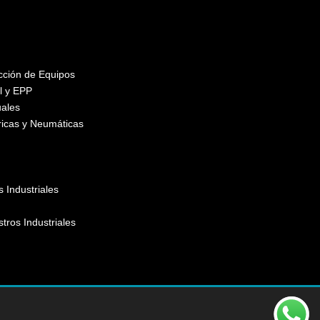
ección de Equipos
l y EPP
ales
ricas y Neumáticas
 Industriales
stros Industriales