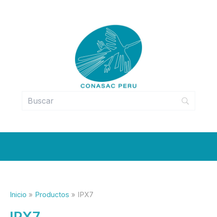
Ir
al
contenido
Inicio
Productos
IPX7
IPX7