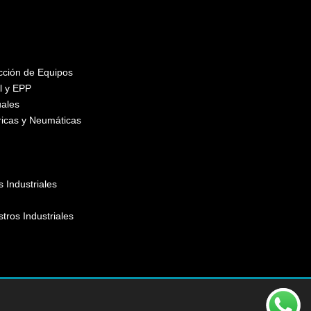
ección de Equipos
l y EPP
ales
ricas y Neumáticas
 Industriales
stros Industriales