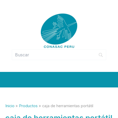
Ir
al
contenido
Inicio
Productos
caja de herramientas portátil
caja de herramientas portátil